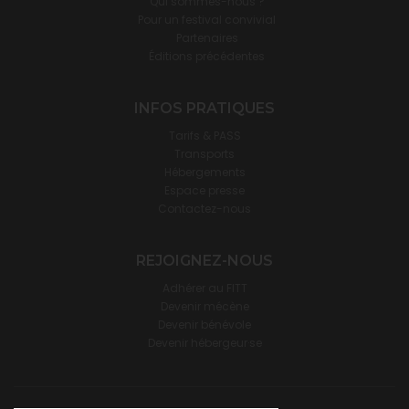
Qui sommes-nous ?
Pour un festival convivial
Partenaires
Éditions précédentes
INFOS PRATIQUES
Tarifs & PASS
Transports
Hébergements
Espace presse
Contactez-nous
REJOIGNEZ-NOUS
Adhérer au FITT
Devenir mécène
Devenir bénévole
Devenir hébergeur·se