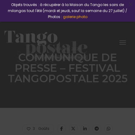
Objets trouvés : à récupérer à la Maison du Tango les soirs de
milongas tout l'été (mardi et jeudi, sauf la semaine du 27 juillet) /
Photos :
galerie photo
Togg
18 AVRIL 2025
COMMUNIQUE DE
PRESSE – FESTIVAL
TANGOPOSTALE 2025
3
Goûts