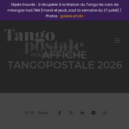
Objets trouvés : à récupérer à la Maison du Tango les soirs de
milongas tout l'été (mardi et jeudi, sauf la semaine du 27 juillet) /
Photos :
galerie photo
Togg
04 MARS 2026
AFFICHE
TANGOPOSTALE 2026
33
Goûts