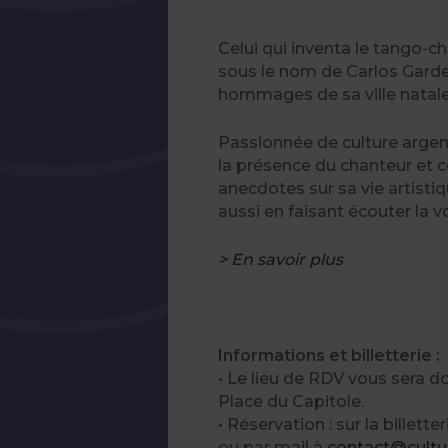
Celui qui inventa le tango-c
sous le nom de Carlos Gardel
hommages de sa ville natale 
Passionnée de culture argent
la présence du chanteur et c
anecdotes sur sa vie artisti
aussi en faisant écouter la v
> En savoir plus
Informations et billetterie :
• Le lieu de RDV vous sera do
Place du Capitole.
• Réservation : sur la billett
ou par mail à
contact@cultu