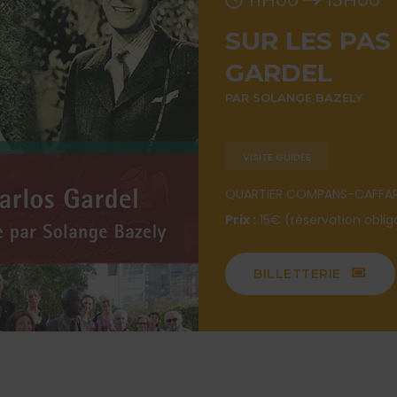
11H00
13H00
SUR LES PAS
GARDEL
PAR SOLANGE BAZELY
VISITE GUIDÉE
QUARTIER COMPANS-CAFFAR
Prix :
15€ (réservation oblig
BILLETTERIE