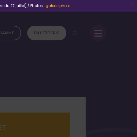
 du 27 juillet) / Photos :
galerie photo
RAMME
BILLETTERIE
ET