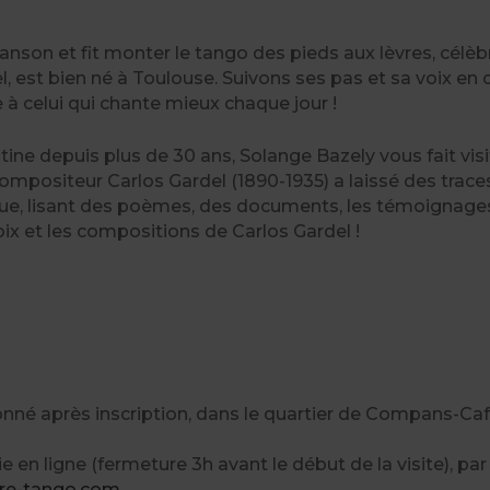
hanson et fit monter le tango des pieds aux lèvres, célè
, est bien né à Toulouse. Suivons ses pas et sa voix en
à celui qui chante mieux chaque jour !
ine depuis plus de 30 ans, Solange Bazely vous fait visi
ompositeur Carlos Gardel (1890-1935) a laissé des trace
que, lisant des poèmes, des documents, les témoignages 
oix et les compositions de Carlos Gardel !
nné après inscription, dans le quartier de Compans-Caffa
erie en ligne (fermeture 3h avant le début de la visite), p
re-tango.com