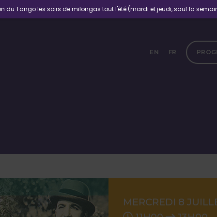
n du Tango les soirs de milongas tout l'été (mardi et jeudi, sauf la semaine
EN
FR
PROG
MERCREDI 8 JUILL