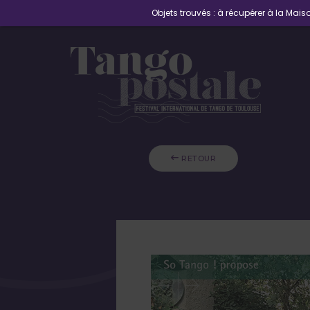
Objets trouvés : à récupérer à la Maiso
 RETOUR