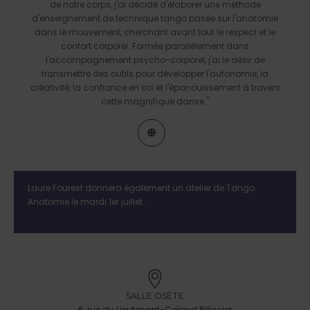
de notre corps, j'ai décidé d'élaborer une méthode
d'enseignement de technique tango basée sur l'anatomie
dans le mouvement, cherchant avant tout le respect et le
confort corporel. Formée parallèlement dans
l'accompagnement psycho-corporel, j'ai le désir de
transmettre des outils pour développer l'autonomie, la
créativité, la confiance en soi et l'épanouissement à travers
cette magnifique danse."
Laure Fourest donnera également un atelier de Tango
Anatomie le mardi 1er juillet.
SALLE OSÈTE
6, rue du Lieutenant-Colonel Pélissier