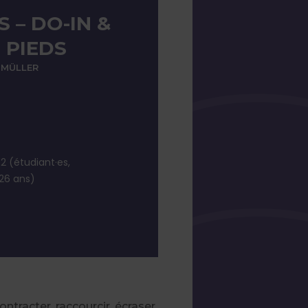
 – DO-IN &
 PIEDS
 MÜLLER
R2 (étudiant·es,
26 ans)
tracter, raccourcir, écraser.