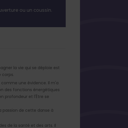
uverture ou un coussin.
gner la vie qui se déploie est
e corps.
016 comme une évidence. Il m'a
ion des fonctions énergétiques
n profondeur et l'Être se
 la passion de cette danse à
es de la santé et des arts. Il