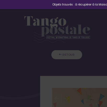
Objets trouvés : à récupérer à la Maiso
 RETOUR