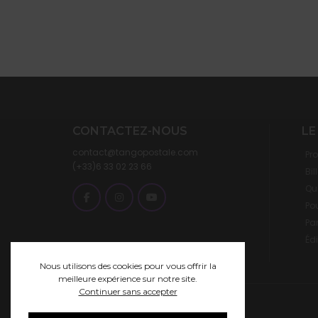
CONTACTEZ-NOUS
LE
contact@tangopostale.com
Pr
(+33)6 33 02 23 66
Bil
Qu
Pou
Pa
Éd
Nous utilisons des cookies pour vous offrir la
meilleure expérience sur notre site.
Continuer sans accepter