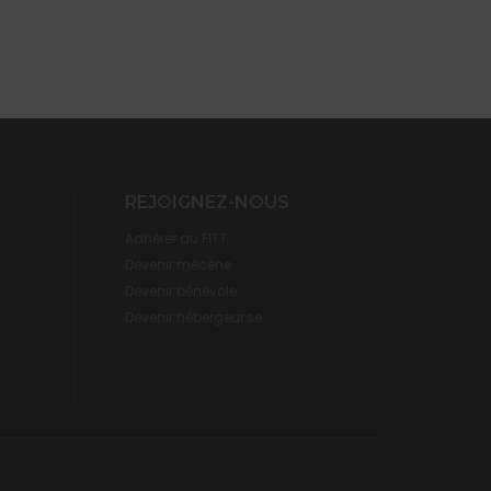
REJOIGNEZ-NOUS
Adhérer au FITT
Devenir mécène
Devenir bénévole
Devenir hébergeur·se