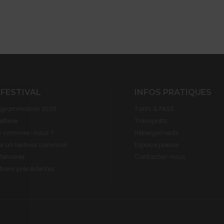
 FESTIVAL
INFOS PRATIQUES
ogrammation 2026
Tarifs & PASS
letterie
Transports
i sommes-nous ?
Hébergements
r un festival convivial
Espace presse
rtenaires
Contactez-nous
itions précédentes