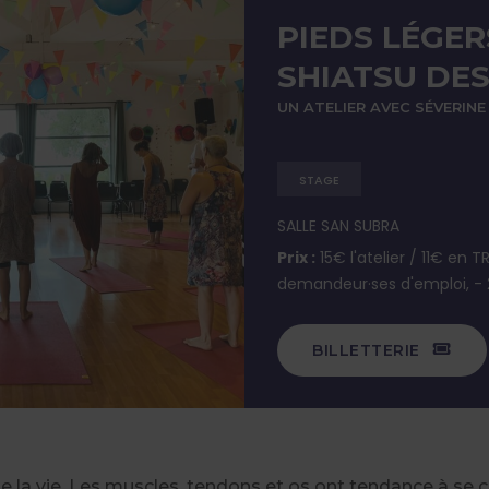
PIEDS LÉGERS
SHIATSU DES
UN ATELIER AVEC SÉVERINE
STAGE
SALLE SAN SUBRA
Prix :
15€ l'atelier / 11€ en T
demandeur·ses d'emploi, - 
BILLETTERIE
 la vie. Les muscles, tendons et os ont tendance à se con