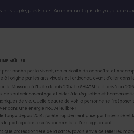
s et souple, pieds nus. Amener un tapis de yoga, une co
RINE MÜLLER
t passionnée par le vivant, ma curiosité de connaître et accompa
 à l’origine par les arts visuels et l’artisanat, avant d'aller dans l
rce le Massage à l'huile depuis 2014. Le SHIATSU est arrivé en 2
s de soutenir davantage et aider à la régulation et harmonisat
ganiques de vie. Quelle beauté de voir la personne se (re)poser e
yer dans une énergie nouvelle, libre !
le tango depuis 2014, j’ai été rapidement prise par l’intensité et
rs la participation aux évènements et l’enseignement.
nt que professionnelle de la santé, j’avais envie de relier les mond