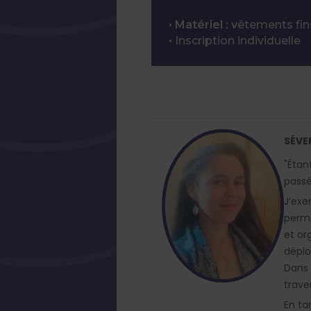
• Matériel : v
êtements fin
•
Inscription individuelle
SÉVE
"Étan
passée
J’exe
permi
et or
déplo
Dans 
trave
En ta