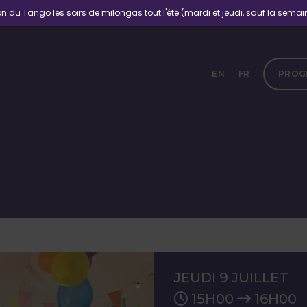
n du Tango les soirs de milongas tout l'été (mardi et jeudi, sauf la semaine
EN
FR
PROG
JEUDI 9 JUILLET
15H00
16H00