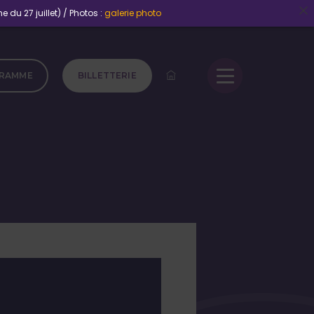
 du 27 juillet) / Photos :
galerie photo
RAMME
BILLETTERIE