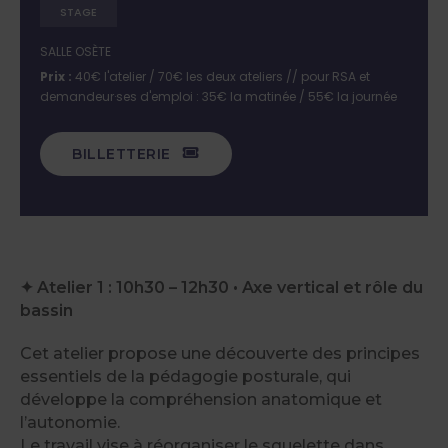
STAGE
SALLE OSÈTE
Prix :
40€ l'atelier / 70€ les deux ateliers // pour RSA et
demandeur·ses d'emploi : 35€ la matinée / 55€ la journée
BILLETTERIE
✦ Atelier 1 : 10h30 – 12h30 • Axe vertical et rôle du
bassin
Cet atelier propose une découverte des principes
essentiels de la pédagogie posturale, qui
développe la compréhension anatomique et
l’autonomie.
Le travail vise à réorganiser le squelette dans