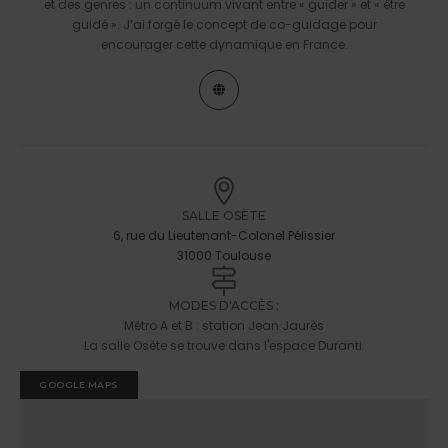
et des genres : un continuum vivant entre « guider » et « être
guidé ». J’ai forgé le concept de co-guidage pour
encourager cette dynamique en France.
SALLE OSÈTE
6, rue du Lieutenant-Colonel Pélissier
31000 Toulouse
MODES D'ACCÈS :
Métro A et B : station Jean Jaurès
La salle Osète se trouve dans l'espace Duranti.
GOOGLE MAPS