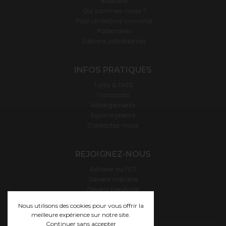
Billetterie
Qui sommes-nous ?
Pour un festival convivial
Partenaires
Éditions précédentes
INFOS PRATIQUES
Tarifs & PASS
Transports
Hébergements
Espace presse
Contactez-nous
REJOIGNEZ-NOUS
Adhérer au FITT
Devenir mécène
Devenir bénévole
Devenir hébergeur·se
Nous utilisons des cookies pour vous offrir la
meilleure expérience sur notre site.
Continuer sans accepter