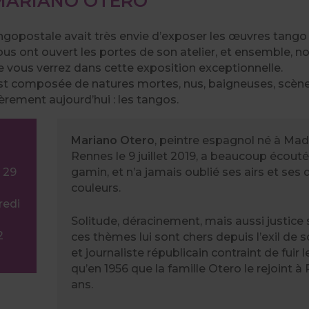
 MARIANO OTERO
ngopostale avait très envie d’exposer les œuvres tango
ous ont ouvert les portes de son atelier, et ensemble, no
 vous verrez dans cette exposition exceptionnelle.
t composée de natures mortes, nus, baigneuses, scènes d
èrement aujourd’hui : les tangos.
Mariano Otero
, peintre espagnol né à Mad
Rennes le 9 juillet 2019, a beaucoup écouté 
 29
gamin, et n’a jamais oublié ses airs et ses 
couleurs.
redi
Solitude, déracinement, mais aussi justice s
2
ces thèmes lui sont chers depuis l’exil de s
et journaliste républicain contraint de fuir 
qu’en 1956 que la famille Otero le rejoint à
ans.