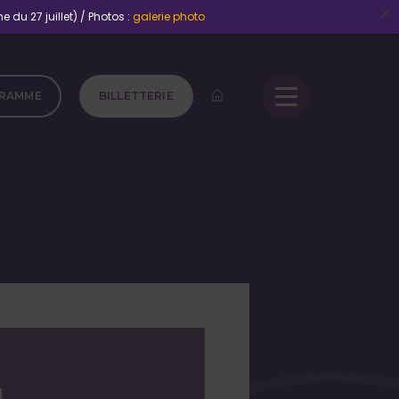
 du 27 juillet) / Photos :
galerie photo
RAMME
BILLETTERIE
N