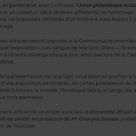
t en partenariat avec La Poste, l’
Union philatélique tou
e et un collector (de 4 timbres différents) en hommage
ne carte postale oblitérée d’un timbre à date illustré C
mage.
res uniques seront exposés à la Communauté municip
que l’exposition « Les tangos de Mariano Otero ». Ils ser
t à l’Eterna milonga chaque jour, ainsi que lors de la De
olosa.
de la présentation de ce projet, vous pourrez profiter
 d’une exposition de timbres, de cartes postales et d
rdel à travers le monde, l’Amérique latine, le tango, le
sur trois panneaux.
ent officiel de ce projet aura lieu le
dimanche 29 juin 
le de Santé
,
en présence de Mr Georges Galopa
, prési
ns de Toulouse.