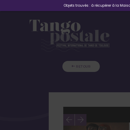
Objets trouvés : à récupérer à la Maiso
 RETOUR