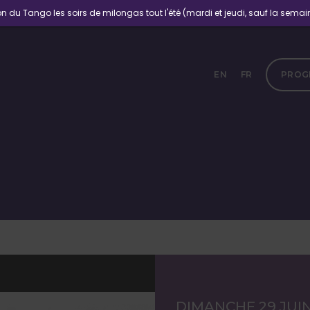
n du Tango les soirs de milongas tout l'été (mardi et jeudi, sauf la semaine
EN
FR
PROG
DIMANCHE 29 JUI