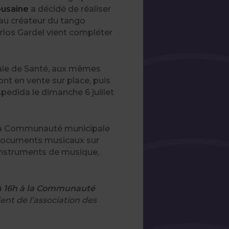
lousaine
a décidé de réaliser
 au créateur du tango
arlos Gardel vient compléter
ale de Santé, aux mêmes
ont en vente sur place, puis
spedida le dimanche 6 juillet
 à la Communauté municipale
e documents musicaux sur
s instruments de musique,
à 16h à la Communauté
dent de l’association des