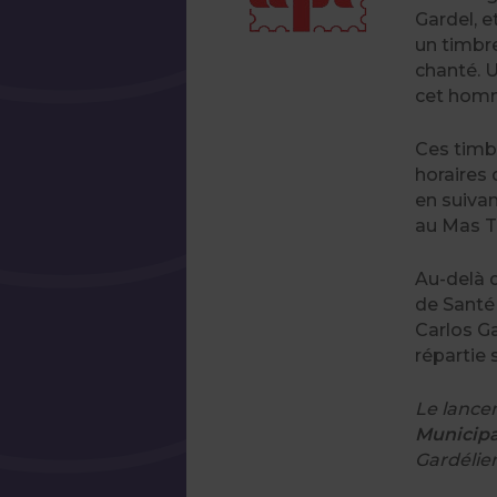
Gardel, e
un timbr
chanté. U
cet hom
Ces timb
horaires 
en suivan
au Mas T
Au-delà 
de Santé
Carlos Ga
répartie 
Le lancem
Municipa
Gardélie