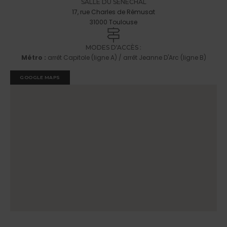
SALLE DU SÉNÉCHAL
17, rue Charles de Rémusat
31000 Toulouse
MODES D'ACCÈS :
Métro :
arrêt Capitole (ligne A) / arrêt Jeanne D'Arc (ligne B)
GOOGLE MAPS