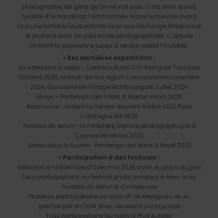
photographe, les gens qu’on ne voit pas ; c’est ainsi que la
ruralité et le handicap l’ont touchée. Marie recherche avant
tout une lumière, l'authenticité ainsi que l'échange émotionnel
et profond avec les personnes photographiées. Capturer
l'instant la passionne jusqu’à rendre visible l’invisible.
• Ses dernières expositions :
En attendant la neige
- Centre culturel CHU Rangueil Toulouse
Octobre 2025, Maison de ma région Carcassonne novembre
2024, Quinzaine de l'image Montbourguet Juillet 2024
Tango
- Printemps des notes à Alairac mars 2025
Résonance
- Galerie Le Temps de pose Sorèze 2021, Reus
Catalogne été 2025
Portraits du terroir
- la Forestière, Espace photographique à
Caunes Minervois 2023
Arbres dans la brume
- Printemps de l’Arbre à Revel 2022
• Participation à des festivals :
Sélection à la Biennale d’Uzès mai 2025 avec
Au pays du gras
Deux participations au festival photo amateur à Arles avec
Portraits du terroir
et
Confidences
Plusieurs participations au Visa off de Perpignan, et un
premier prix en 2014 avec
Les Mains ont la parole
Trois participations au festival Phot'Aubrac