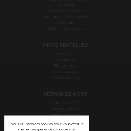
Billetterie
Qui sommes-nous ?
Pour un festival convivial
Partenaires
Éditions précédentes
INFOS PRATIQUES
Tarifs & PASS
Transports
Hébergements
Espace presse
Contactez-nous
REJOIGNEZ-NOUS
Adhérer au FITT
Devenir mécène
Devenir bénévole
Devenir hébergeur·se
Nous utilisons des cookies pour vous offrir la
meilleure expérience sur notre site.