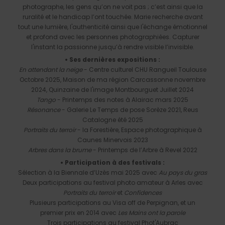
photographe, les gens qu’on ne voit pas ; c’est ainsi que la
ruralité et le handicap l’ont touchée. Marie recherche avant
tout une lumière, l'authenticité ainsi que l'échange émotionnel
et profond avec les personnes photographiées. Capturer
l'instant la passionne jusqu’à rendre visible l’invisible.
• Ses dernières expositions :
En attendant la neige
- Centre culturel CHU Rangueil Toulouse
Octobre 2025, Maison de ma région Carcassonne novembre
2024, Quinzaine de l'image Montbourguet Juillet 2024
Tango
- Printemps des notes à Alairac mars 2025
Résonance
- Galerie Le Temps de pose Sorèze 2021, Reus
Catalogne été 2025
Portraits du terroir
- la Forestière, Espace photographique à
Caunes Minervois 2023
Arbres dans la brume
- Printemps de l’Arbre à Revel 2022
• Participation à des festivals :
Sélection à la Biennale d’Uzès mai 2025 avec
Au pays du gras
Deux participations au festival photo amateur à Arles avec
Portraits du terroir
et
Confidences
Plusieurs participations au Visa off de Perpignan, et un
premier prix en 2014 avec
Les Mains ont la parole
Trois participations au festival Phot'Aubrac