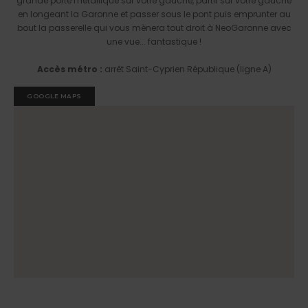
grande porte métallique sur votre gauche, partir sur votre gauche
en longeant la Garonne et passer sous le pont puis emprunter au
bout la passerelle qui vous mènera tout droit à NeoGaronne avec
une vue... fantastique !
Accès métro :
arrêt Saint-Cyprien République (ligne A)
GOOGLE MAPS