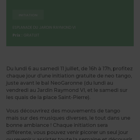
INITIATION
ESPLANADE DU JARDIN RAYMOND VI
Prix :
GRATUIT
Du lundi 6 au samedi 11 juillet, de 16h à 17h, profitez
chaque jour d’une initiation gratuite de neo tango,
juste avant le bal NeoGaronne (du lundi au
vendredi au Jardin Raymond VI, et le samedi sur
les quais de la place Saint-Pierre).
Vous découvrirez des mouvements de tango
mais sur des musiques diverses, le tout dans une
bonne ambiance ! Chaque initiation sera
différente, vous pouvez venir picorer un seul jour
ou revenir y assister toute la semaine et découvrir