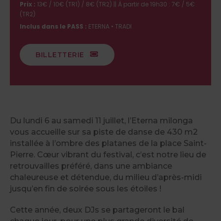
Prix :
13€ / 10€ (TR1) / 8€ (TR2) || À partir de 19h30 : 7€ / 5€
(TR2)
Inclus dans le PASS :
ETERNA • TRADI
BILLETTERIE
Du lundi 6 au samedi 11 juillet, l’Eterna milonga
vous accueille sur sa piste de danse de 430 m2
installée à l’ombre des platanes de la place Saint-
Pierre. Cœur vibrant du festival, c’est notre lieu de
retrouvailles préféré, dans une ambiance
chaleureuse et détendue, du milieu d’après-midi
jusqu’en fin de soirée sous les étoiles !
Cette année, deux DJs se partageront le bal