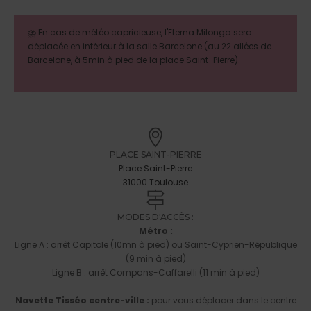
⛈︎ En cas de météo capricieuse, l'Eterna Milonga sera
déplacée en intérieur à la salle Barcelone (au 22 allées de
Barcelone, à 5min à pied de la place Saint-Pierre).
PLACE SAINT-PIERRE
Place Saint-Pierre
31000 Toulouse
MODES D'ACCÈS :
Métro :
Ligne A : arrêt Capitole (10mn à pied) ou Saint-Cyprien-République
(9 min à pied)
Ligne B : arrêt Compans-Caffarelli (11 min à pied)
Navette Tisséo centre-ville :
pour vous déplacer dans le centre