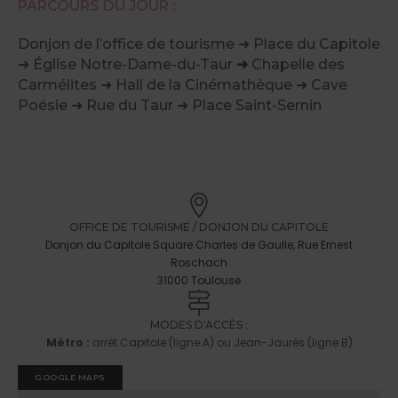
PARCOURS DU JOUR :
Donjon de l’office de tourisme ➜ Place du Capitole
➜ Église Notre-Dame-du-Taur
➜
Chapelle des
Carmélites ➜ Hall de la Cinémathèque ➜ Cave
Poésie ➜ Rue du Taur ➜ Place Saint-Sernin
OFFICE DE TOURISME / DONJON DU CAPITOLE
Donjon du Capitole Square Charles de Gaulle, Rue Ernest
Roschach
31000 Toulouse
MODES D'ACCÈS :
Métro :
arrêt Capitole (ligne A) ou Jean-Jaurès (ligne B)
GOOGLE MAPS