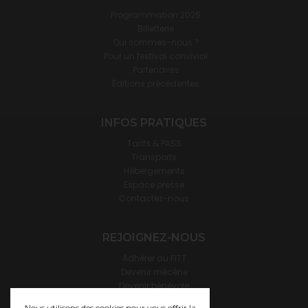
Programmation 2026
Billetterie
Qui sommes-nous ?
Pour un festival convivial
Partenaires
Éditions précédentes
INFOS PRATIQUES
Tarifs & PASS
Transports
Hébergements
Espace presse
Contactez-nous
REJOIGNEZ-NOUS
Adhérer au FITT
Devenir mécène
Devenir bénévole
Devenir hébergeur·se
Nous utilisons des cookies pour vous offrir la