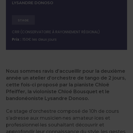
LYSANDRE DONOSO
STAGE
CRR (CONSERVATOIRE À RAYONNEMENT RÉGIONAL)
Prix :
150€ les deux jours
Nous sommes ravis d’accueillir pour la deuxième
année un atelier d’orchestre de tango de 2 jours,
cette fois-ci proposé par la pianiste Chloë
Pfeiffer, la violoniste Chloé Bousquet et le
bandonéoniste Lysandre Donoso.
Ce stage d’orchestre composé de 10h de cours
s’adresse aux musicien·nes amateur·ices et
professionnel·les souhaitant découvrir et
approfondir leur connaissance du style, les gestes