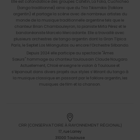
Elle est cofondatrice des groupes Cafetín, La Folia, Cuchicheo
(tango traditionnel) ainsi que du Trio Tikismikis (folklore
argentin) et partage la scène avec de nombreux artistes du
monde de la musique traditionnelle argentine tels que le
chanteur Brian Chambouleyron, la pianiste Mirta Pérez et le
bandonéoniste Marcelo Mercadante. Elle a travaillé avec
plusieurs orchestres de tango argentin dont la Gran Típica
París, le Septet Los Milonguitas ou encore l’Orchestre Silbando.
Depuis 2024 elle participe au spectacle "Âmes
Sœurs" hommage au chanteur toulousain Claude Nougaro.
Actuellement, Chloé enseigne le violon à Toulouse et
s’épanouit dans divers projets aux styles s’étirant du tango à
la musique classique en passant par le folklore argentin, les
musiques de film et la chanson.
CRR (CONSERVATOIRE À RAYONNEMENT RÉGIONAL)
17, rue Larrey
31000 Toulouse