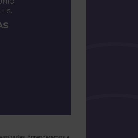
UNIO
 HS.
AS
de soltadas. Aprenderemos a