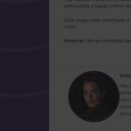
conocerlos y luego cómo reac
Este stage está orientado a 
rotar.
Material :
Se recomienda lle
ULISE
Ulys,
perfe
milon
forma
del t