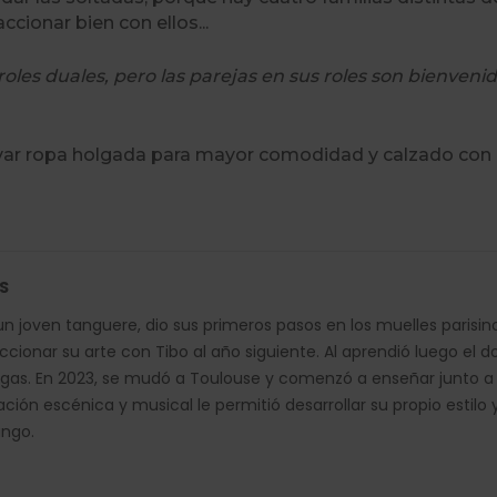
cionar bien con ellos...
roles duales, pero las parejas en sus roles son bienveni
var ropa holgada para mayor comodidad y calzado con 
S
 un joven tanguere, dio sus primeros pasos en los muelles parisi
ccionar su arte con Tibo al año siguiente. Al aprendió luego el d
gas. En 2023, se mudó a Toulouse y comenzó a enseñar junto a 
ción escénica y musical le permitió desarrollar su propio estilo 
ango.