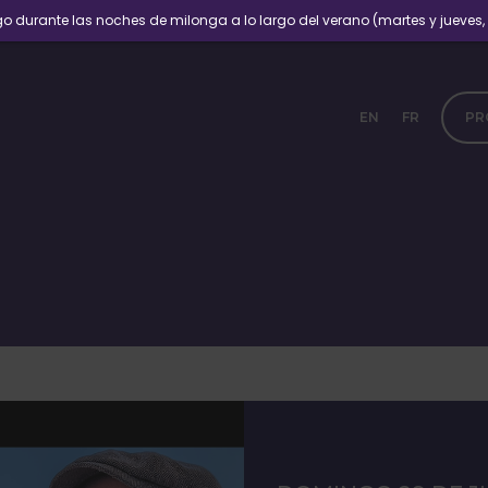
 durante las noches de milonga a lo largo del verano (martes y jueves, e
EN
FR
PR