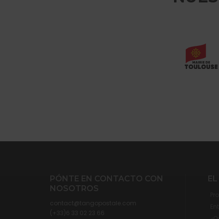
PÓNTE EN CONTACTO CON
EL
NOSOTROS
Pr
contact@tangopostale.com
En
(+33)6 33 02 23 66
¿Q