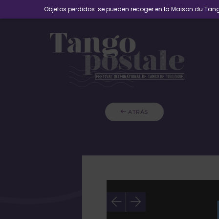
Objetos perdidos: se pueden recoger en la Maison du Tango
 ATRÁS