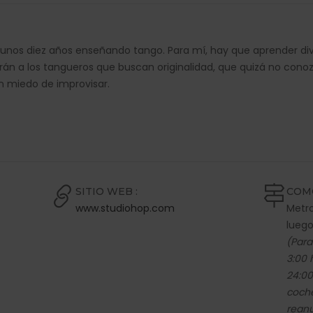
 unos diez años enseñando tango. Para mí, hay que aprender divi
rán a los tangueros que buscan originalidad, que quizá no conoz
n miedo de improvisar.
SITIO WEB :
COM
www.studiohop.com
Metro
lueg
(Para
3:00 
24:00
coch
reanu