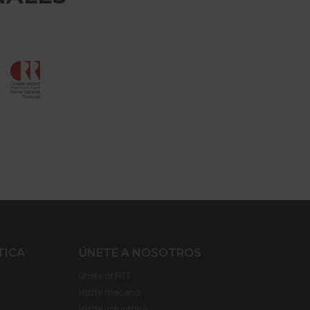
TICA
ÚNETE A NOSOTROS
Únete al FITT
Hazte mecena
Hazte voluntario